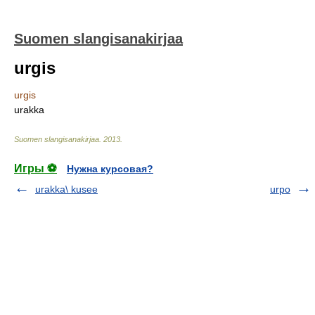
Suomen slangisanakirjaa
urgis
urgis
urakka
Suomen slangisanakirjaa
.
2013
.
Игры ⚽
Нужна курсовая?
urakka\ kusee
urpo