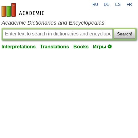
RU
DE
ES
FR
en-academic.com
Academic Dictionaries and Encyclopedias
Search!
Interpretations
Translations
Books
Игры ⚽