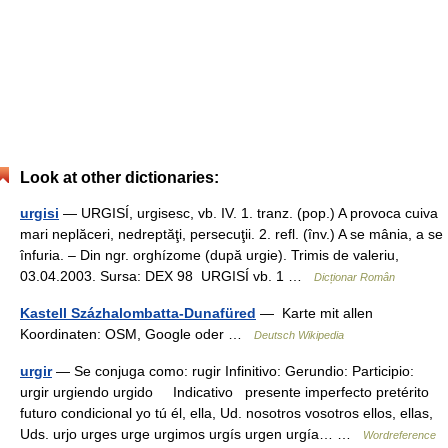
Look at other dictionaries:
urgisi
— URGISÍ, urgisesc, vb. IV. 1. tranz. (pop.) A provoca cuiva
mari neplăceri, nedreptăţi, persecuţii. 2. refl. (înv.) A se mânia, a se
înfuria. – Din ngr. orghízome (după urgie). Trimis de valeriu,
03.04.2003. Sursa: DEX 98 URGISÍ vb. 1 …
Dicționar Român
Kastell Százhalombatta-Dunafüred
— Karte mit allen
Koordinaten: OSM, Google oder …
Deutsch Wikipedia
urgir
— Se conjuga como: rugir Infinitivo: Gerundio: Participio:
urgir urgiendo urgido Indicativo presente imperfecto pretérito
futuro condicional yo tú él, ella, Ud. nosotros vosotros ellos, ellas,
Uds. urjo urges urge urgimos urgís urgen urgía… …
Wordreference