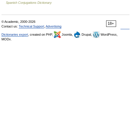
Spanish Conjugations Dictionary
© Academic, 2000-2026
18+
Contact us:
Technical Support
,
Advertising
Dictionaries export
, created on PHP,
Joomla,
Drupal,
WordPress,
MODx.